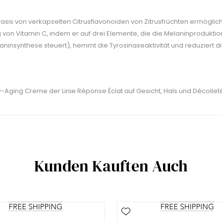
sis von verkapselten Citrusflavonoiden von Zitrusfrüchten ermöglicht e
 von Vitamin C, indem er auf drei Elemente, die die Melaninproduktion 
ninsynthese steuert), hemmt die Tyrosinaseaktivität und reduziert di
ging Creme der Linie Réponse Éclat auf Gesicht, Hals und Décolleté
Kunden Kauften Auch