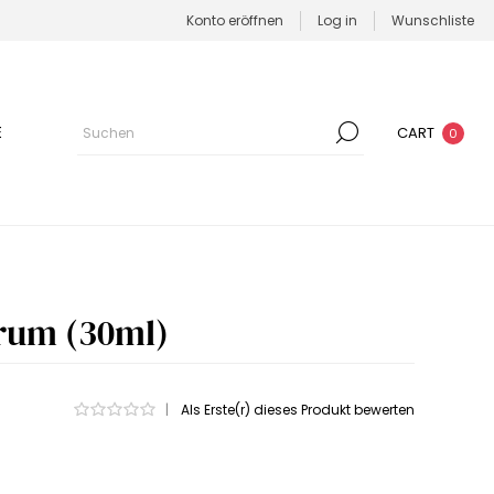
Konto eröffnen
Log in
Wunschliste
E
CART
0
rum (30ml)
|
Als Erste(r) dieses Produkt bewerten