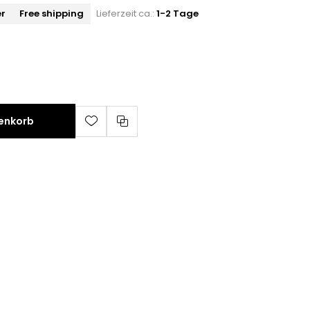
er
Free shipping
Lieferzeit ca.:
1-2 Tage
renkorb