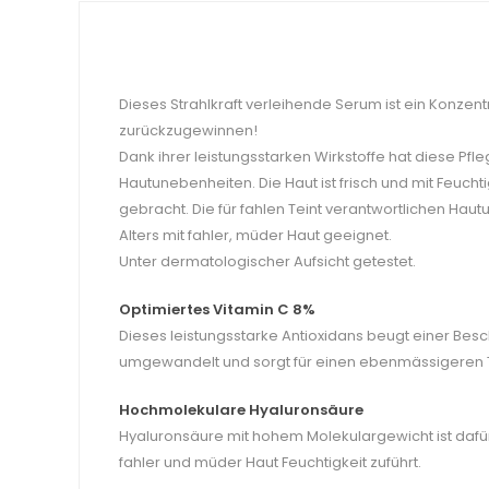
Dieses Strahlkraft verleihende Serum ist ein Konzent
zurückzugewinnen!
Dank ihrer leistungsstarken Wirkstoffe hat diese Pfl
Hautunebenheiten. Die Haut ist frisch und mit Feuchti
gebracht. Die für fahlen Teint verantwortlichen Haut
Alters mit fahler, müder Haut geeignet.
Unter dermatologischer Aufsicht getestet.
Optimiertes Vitamin C 8%
Dieses leistungsstarke Antioxidans beugt einer Bes
umgewandelt und sorgt für einen ebenmässigeren T
Hochmolekulare Hyaluronsäure
Hyaluronsäure mit hohem Molekulargewicht ist dafü
fahler und müder Haut Feuchtigkeit zuführt.