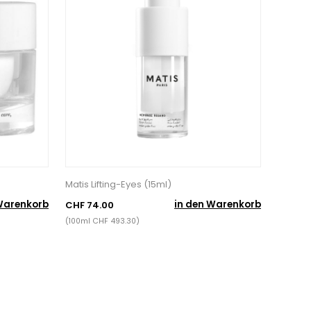
Matis Lifting-Eyes (15ml)
Warenkorb
in den Warenkorb
CHF 74.00
(100ml CHF 493.30)