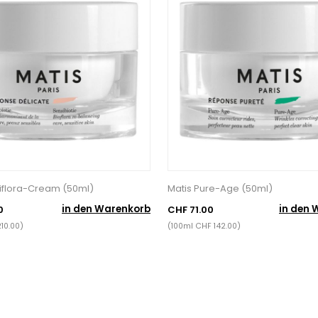
iflora-Cream (50ml)
Matis Pure-Age (50ml)
in den Warenkorb
in den 
0
CHF 71.00
10.00)
(100ml CHF 142.00)