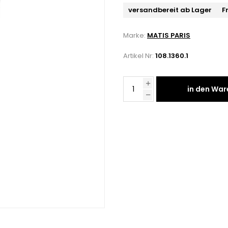
versandbereit ab Lager
F
Marke:
MATIS PARIS
Artikel Nr:
108.1360.1
in den Wa