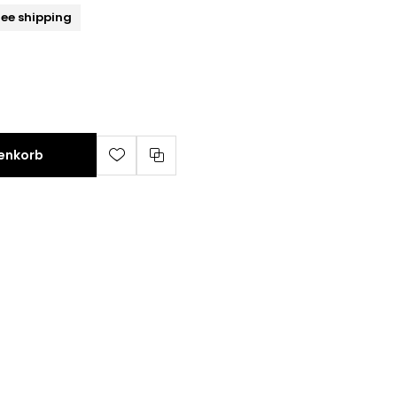
ree shipping
renkorb