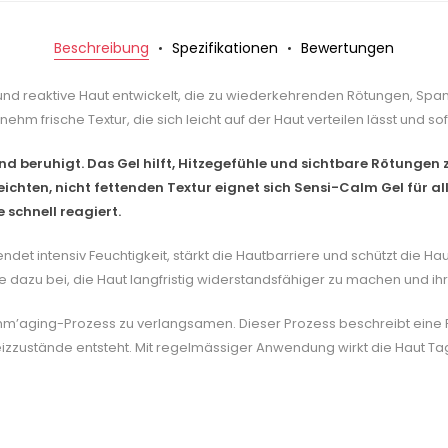
Beschreibung
Spezifikationen
Bewertungen
nd reaktive Haut entwickelt, die zu wiederkehrenden Rötungen, Spann
m frische Textur, die sich leicht auf der Haut verteilen lässt und sof
und beruhigt. Das Gel hilft, Hitzegefühle und sichtbare Rötungen 
leichten, nicht fettenden Textur eignet sich Sensi-Calm Gel für a
 schnell reagiert.
det intensiv Feuchtigkeit, stärkt die Hautbarriere und schützt die Ha
ie dazu bei, die Haut langfristig widerstandsfähiger zu machen und ihr
mm’aging-Prozess zu verlangsamen. Dieser Prozess beschreibt eine F
ustände entsteht. Mit regelmässiger Anwendung wirkt die Haut Tag f