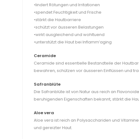
•lindert Rötungen und Irritationen
•spendet Feuchtigkeit und Frische
•stärkt die Hautbarriere
•schützt vor äusseren Belastungen
•wirkt ausgleichend und wohltuend
•unterstützt die Haut bei Inflamm’aging
Ceramide
Ceramide sind essentielle Bestandteile der Hautbarri
bewahren, schützen vor äusseren Einflüssen und tra
Safranblüte
Die Safranblüte ist von Natur aus reich an Flavonoid
beruhigenden Eigenschaften bekannt, stärkt die Hautb
Aloe vera
Aloe vera ist reich an Polysacchariden und Vitaminen
und gereizter Haut.