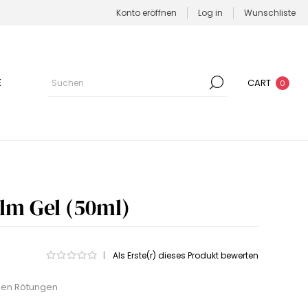
Konto eröffnen
Log in
Wunschliste
E
CART
0
lm Gel (50ml)
|
Als Erste(r) dieses Produkt bewerten
gen Rötungen