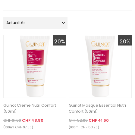
20%
20%
Guinot Creme Nutri Confort
Guinot Masque Essential Nutri
(50ml)
Confort (50ml)
CHF 61.00
CHF 48.80
CHF 52.00
CHF 41.60
(100ml CHF 97.60)
(100ml CHF 83.20)