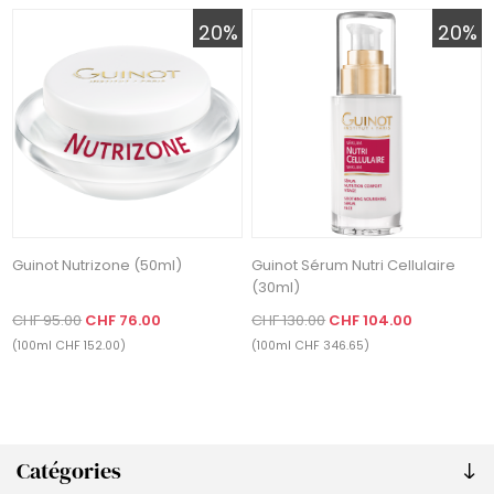
20%
20%
Guinot Nutrizone (50ml)
Guinot Sérum Nutri Cellulaire
(30ml)
CHF 95.00
CHF 76.00
CHF 130.00
CHF 104.00
(100ml CHF 152.00)
(100ml CHF 346.65)
Catégories