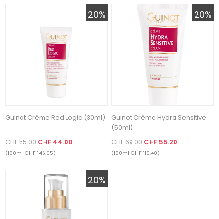
20%
20%
Guinot Créme Red Logic (30ml)
Guinot Crème Hydra Sensitive
(50ml)
CHF 55.00
CHF 44.00
CHF 69.00
CHF 55.20
(100ml CHF 146.65)
(100ml CHF 110.40)
20%