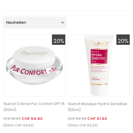
20%
20%
Guinot Crème Pur Confort SPF 15
Guinot Masque Hydra Sensitive
(50ml)
(50ml)
CHF 81.00
CHF 64.80
CHF 52.00
CHF 41.60
(100ml CHF 129.60)
(100ml CHF 83.20)