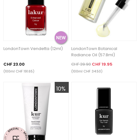
LondonTown Vendetta (12ml)
LondonTown Botanical
Radiance Oil (57.8ml)
CHF 23.00
CHF 39.90
CHF 19.95
(100ml CHF 191.65)
(100ml CHF 34.50)
10%