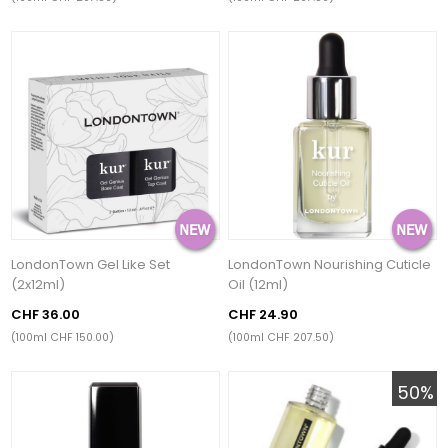
LondonTown Gel Like Set
LondonTown Nourishing Cuticle
(2x12ml)
Oil (12ml)
CHF 36.00
CHF 24.90
(100ml CHF 150.00)
(100ml CHF 207.50)
50%