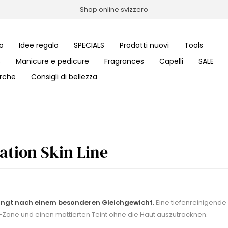
Shop online svizzero
o
Idee regalo
SPECIALS
Prodotti nuovi
Tools
s
Manicure e pedicure
Fragrances
Capelli
SALE
rche
Consigli di bellezza
tion Skin Line
angt nach einem besonderen Gleichgewicht.
Eine tiefenreinigende
Zone und einen mattierten Teint ohne die Haut auszutrocknen.