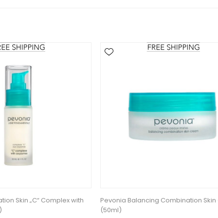
ion Skin „C“ Complex with
Pevonia Balancing Combination Ski
)
(50ml)