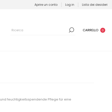
Aprire un conto
Log in
Lista dei desideri
CARRELLO
0
 und feuchtigkeitsspendende Pflege für eine