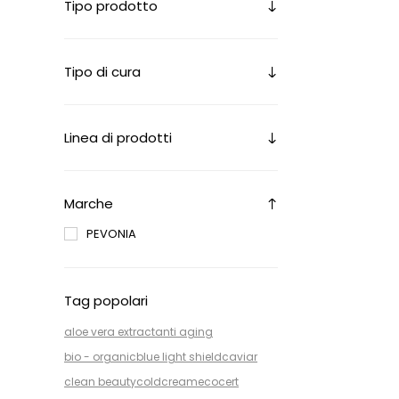
Tipo prodotto
Tipo di cura
Linea di prodotti
Marche
PEVONIA
Tag popolari
aloe vera extract
anti aging
bio - organic
blue light shield
caviar
clean beauty
coldcream
ecocert