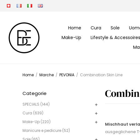
Home
Cura
Sole
Uom
Make-Up
Lifestyle & Accessoire
Ma
Home
/
Marche
/
PEVONIA
/
Combination Skin Line
Combina
Categorie
SPECIALS (144)
Cura (639)
Make-Up (220)
Mischhaut verl
Manicure e pedicure (52)
ausgeglichene T-
Sole (65)