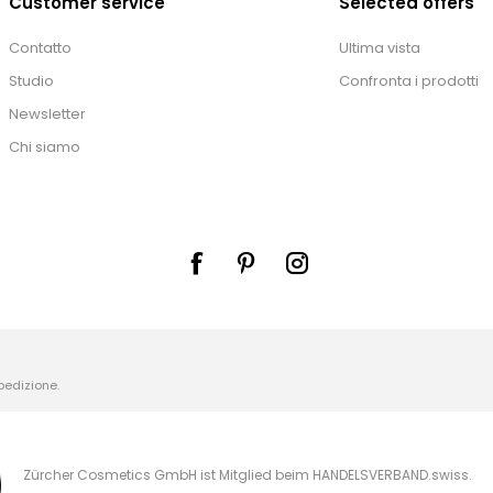
Customer service
Selected offers
Contatto
Ultima vista
Studio
Confronta i prodotti
Newsletter
Chi siamo
pedizione
.
Zürcher Cosmetics GmbH ist Mitglied beim HANDELSVERBAND.swiss.