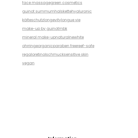
face massage
green cosmetics
guinot summum
halskette
hyaluronic
kälteschutz
longevity
longue vie
make-up by guinot
mbk
mineral make-up
natural
newhite
ohrringe
organic
paraben free
reef-safe
regalo
retinol
schmuck
sensitive skin
vegan